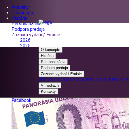
Aktuality
O koncepte
História
Personalizácia
Podpora predaja
Zoznam vydaní / Emisie
2026
2025
O koncepte
2024
História
2023
2022
Personalizácia
2021
Podpora predaja
2020
Zoznam vydaní / Emisie
2019
2026
2025
2024
2023
2022
2021
2020
201
2018
V médiách
V médiách
Kontakty
Kontakty
Facebook