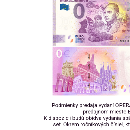
Podmienky predaja vydaní OP
predajnom mieste B
K dispozícii budú obidva vydania sp
set. Okrem ročníkových čísiel, k