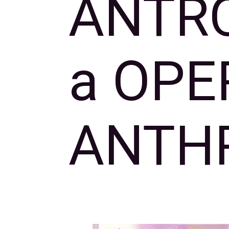
ANTR
a OPE
ANTH