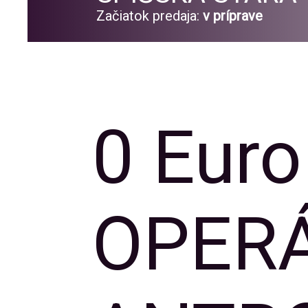
Začiatok predaja:
v príprave
0 Euro
OPER