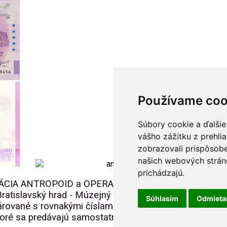
Používame coo
Súbory cookie a ďalšie
vášho zážitku z prehli
zobrazovali prispôsobe
našich webových stráno
prichádzajú.
ERÁCIA ANTROPOID a OPERACE ANTHROPOID na
ratislavský hrad - Múzejný obchod
Súhlasím
Odmiet
árované s rovnakými číslami, ktoré sa predávajú ako
toré sa predávajú samostatne na každej lokalite.