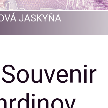
OVÁ JASKYŇA
 Souvenir
hrdinov