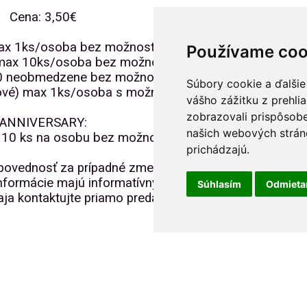
Cena: 3,50€
max 1ks/osoba bez možnosti výberu čísla,
Používame coo
 max 10ks/osoba bez možnosti výberu čísla,
00 neobmedzene bez možnosti výberu čísla,
Súbory cookie a ďalšie
kové) max 1ks/osoba s možnosťou výberu č.
vášho zážitku z prehli
zobrazovali prispôsobe
ANNIVERSARY:
našich webových stráno
 10 ks na osobu bez možnosti výberu čísla
prichádzajú.
dpovednosť za prípadné zmeny v podmienkach predaja
formácie majú informatívny charakter. Pre aktuálne
Súhlasím
Odmiet
ja kontaktujte priamo predajcu.