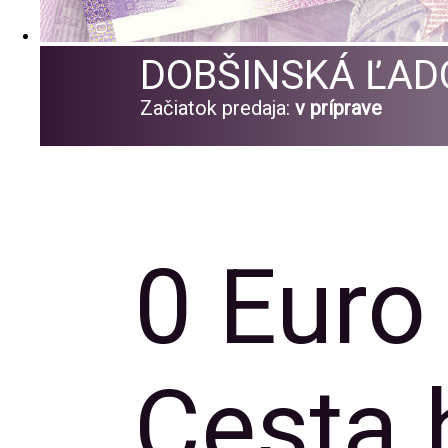
DOBŠINSKÁ ĽAD
Začiatok predaja:
v príprave
0 Euro
Cesta 