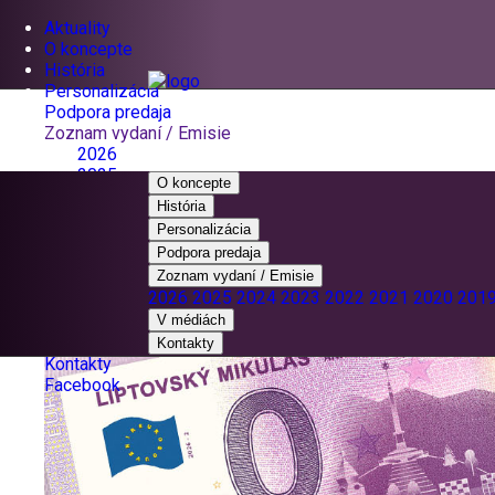
Aktuality
O koncepte
História
Personalizácia
Podpora predaja
Zoznam vydaní / Emisie
2026
2025
O koncepte
2024
História
2023
Personalizácia
2022
Podpora predaja
2021
Zoznam vydaní / Emisie
2020
2026
2025
2024
2023
2022
2021
2020
201
2019
V médiách
2018
V médiách
Kontakty
Kontakty
Facebook