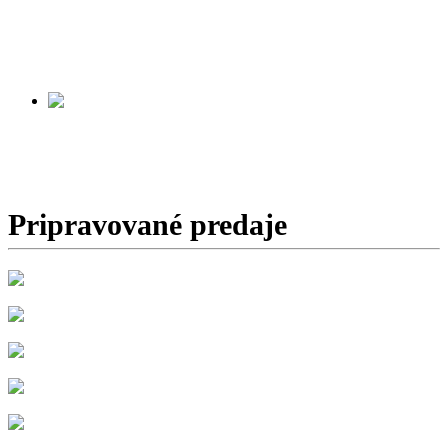
ZÁCHRANNÁ
SLUŽBA
Začiatok predaja:
v príprave
SPIŠSKÁ STARÁ VES
Začiatok predaja:
v príprave
Pripravované predaje