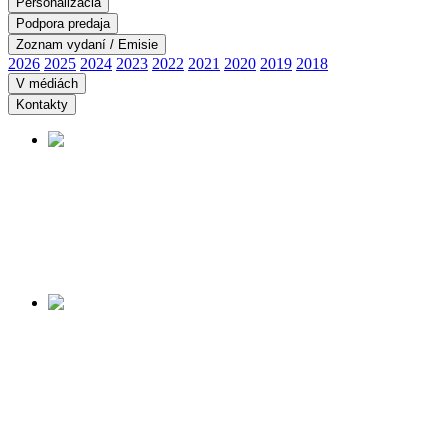
Personalizácia
Podpora predaja
Zoznam vydaní / Emisie
2026
2025
2024
2023
2022
2021
2020
2019
2018
V médiách
Kontakty
PANORÁMA ÚDOLIA
SMRTI
Začiatok predaja:
14.08.2026
Viac informácií tu ...
MUSEUM OF THE
SLOVAK NATIONAL
UPRISING