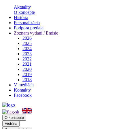
Aktuality
O koncepte
História
Personalizácia
Podpora predaja
Zoznam vydaní / Emisie
2026
2025
2024
2023
2022
2021
2020
2019
2018
V médiách
Kontakty
Facebook
O koncepte
História