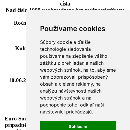
čísla
Nad číslo 1000 neobmedzene bez možnosti výberu
čísla
Ročníkové čísla od 1920-2024 max 1ks/os s
Používame cookies
možnosťou výberu čísla
Miesto predaja:
Súbory cookie a ďalšie
Kultúrne a informačné centrum Na korze,
technológie sledovania
Námestie slobody č. 62,
používame na zlepšenie vášho
083 01 Sabinov
zážitku z prehliadania našich
webových stránok, na to, aby sme
Začiatok predaja:
vám zobrazovali prispôsobený
10.06.2024 od 09.00,
www.kulturnestredisko.sk
obsah a cielené reklamy, na
analýzu návštevnosti našich
Náklad: 5000ks
webových stránok a na
pochopenie toho, odkiaľ naši
Cena: 3€/ks
návštevníci prichádzajú.
Euro Souvenir Slovensko nenesie zodpovednosť za
prípadné zmeny v podmienkach predaja zo strany
Súhlasím