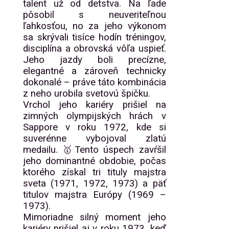
talent už od detstva. Na ľade
pôsobil s neuveriteľnou
ľahkosťou, no za jeho výkonom
sa skrývali tisíce hodín tréningov,
disciplína a obrovská vôľa uspieť.
Jeho jazdy boli precízne,
elegantné a zároveň technicky
dokonalé – práve táto kombinácia
z neho urobila svetovú špičku.
Vrchol jeho kariéry prišiel na
zimných olympijských hrách v
Sappore v roku 1972, kde si
suverénne vybojoval zlatú
medailu. 🥇Tento úspech zavŕšil
jeho dominantné obdobie, počas
ktorého získal tri tituly majstra
sveta (1971, 1972, 1973) a päť
titulov majstra Európy (1969 –
1973).
Mimoriadne silný moment jeho
kariéry prišiel aj v roku 1973, keď