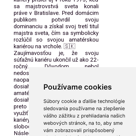
sa majstrovstvá sveta konali
práve v Bratislave. Pred domácim
publikom potvrdil svoju
dominanciu a získal svoj tretí titul
majstra sveta, čím sa symbolicky
rozlúčil so svojou amatérskou
kariérou na vrchole. 🇸🇰
Zaujímavosťou je, že svoju
súťažnú kariéru ukončil už ako 22-
ročný. Dôvodom nebol
nedostatok výkonnosti – práve
naopak. V tom období už
Používame cookies
dosiahol prakticky všetko, čo sa v
amatérskom krasokorčuľovaní
dosiahnuť dalo. Rozhodol sa
Súbory cookie a ďalšie technológie
preto odísť na vrchole a naplno
sledovania používame na zlepšenie
využiť možnosti profesionálnej
vášho zážitku z prehliadania našich
kariéry, ktoré mu umožnili väčšiu
webových stránok, na to, aby sme
slobodu aj finančné ohodnotenie.
vám zobrazovali prispôsobený
Následne sa vydal na