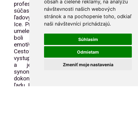
obsah a cielené reklamy, na analýzu
profesionálnu dráhu a stal sa
návštevnosti našich webových
súčasťou prestížnych svetových
stránok a na pochopenie toho, odkiaľ
ľadových šou, najmä Holiday on
naši návštevníci prichádzajú.
Ice. Práve tu naplno rozvinul svoj
umelecký talent – jeho vystúpenia
boli ešte výraznejšie,
Súhlasím
emotívnejšie a divácky atraktívne.
Cestoval po celom svete,
Odmietam
vystupoval pred tisíckami divákov
a jeho meno sa stalo
Zmeniť moje nastavenia
synonymom elegancie a
dokonalosti aj mimo súťažného
ľadu. Holiday on Ice mu umožnilo
ukázať krasokorčuľovanie ako
formu umenia, nie len športového
výkonu.
Jeho príbeh však nebol len o
víťazstvách a sláve. Za
dokonalými výkonmi sa skrýval aj
náročný život plný tlaku, prísneho