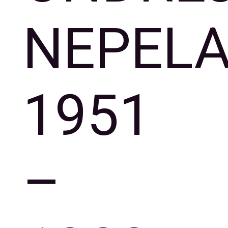
NEPEL
1951
–