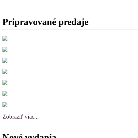
Začiatok predaja:
v príprave
Pripravované predaje
Zobraziť viac...
Nové vydania