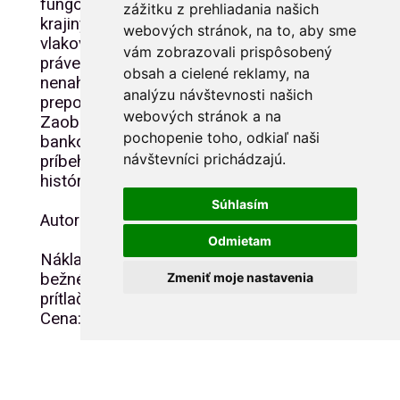
fungovala ako životná tepna
zážitku z prehliadania našich
krajiny. Je to pripomienka, že bez
webových stránok, na to, aby sme
vlakov by Slovensko stálo – a
vám zobrazovali prispôsobený
práve železnica zohráva
obsah a cielené reklamy, na
nenahraditeľnú úlohu v jeho
analýzu návštevnosti našich
prepojení.
webových stránok a na
Zaobstarajte si túto unikátnu
pochopenie toho, odkiaľ naši
bankovku a staňte sa súčasťou
návštevníci prichádzajú.
príbehu, ktorý zanecháva stopu v
histórii moderného cestovania.
Súhlasím
Autorom návrh je Adrian Ferda.
Odmietam
Náklad: 10 000 ks (8000 ks
bežné vydanie, 2000 ks s
Zmeniť moje nastavenia
prítlačou Anniversary)
Cena: 3,50 € / ks