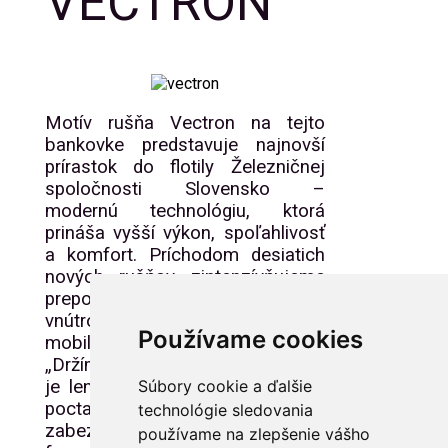
VECTRON
Motív rušňa Vectron na tejto
bankovke predstavuje najnovší
prírastok do flotily Železničnej
spoločnosti Slovensko –
modernú technológiu, ktorá
prináša vyšší výkon, spoľahlivosť
a komfort. Príchodom desiatich
nových rušňov zintenzívňujeme
prepojenie krajiny a posilňujeme
vnútroštátnu aj medzinárodnú
Používame cookies
mobilitu.
„Držíme Slovensko v pohybe“ nie
je len slogan – je to záväzok a
Súbory cookie a ďalšie
pocta všetkým, ktorí každý deň
technológie sledovania
zabezpečujú, aby železnica
používame na zlepšenie vášho