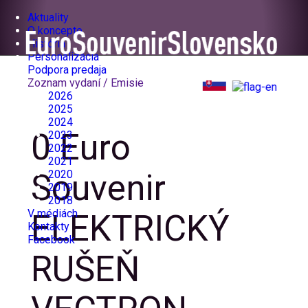
Aktuality
O koncepte
História
Personalizácia
Podpora predaja
Zoznam vydaní / Emisie
2026
2025
2024
0 Euro
2023
2022
2021
Souvenir
2020
2019
2018
V médiách
ELEKTRICKÝ
Kontakty
Facebook
RUŠEŇ