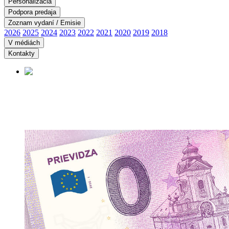
Personalizácia
Podpora predaja
Zoznam vydaní / Emisie
2026
2025
2024
2023
2022
2021
2020
2019
2018
V médiách
Kontakty
LIPTOVSKÝ MIKULÁŠ
Začiatok predaja:
11.06.2026
Viac informácií tu ...