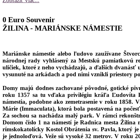
Zobraziť viac...
0 Euro Souvenir
ŽILINA - MARIÁNSKE NÁMESTIE
Mariánske námestie alebo ľudovo zaužívane Štvorco
národnej rady vyhlásený za Mestskú pamiatkovú rez
uličiek, ktoré z neho vychádzajú, a ďalších dvanásť 
vysunuté na arkádach a pod nimi vznikli priestory p
Domy majú dodnes zachované pôvodné, gotické pivni
roku 1357 sa tu vďaka privilégiu kráľa Ľudovíta I.
námestia, podobne ako zemetrasenie v roku 1858. Vš
Márie (Immaculata), ktorá bola postavená na počesť 
Za sochou sa nachádza malý park. V rámci rekonštru
Domom číslo 1 na námestí je Radnica mesta Žilina n
rímskokatolícky Kostol Obrátenia sv. Pavla, ktorý 
je jednoloďová. Veže sú vysoké 32 metrov. V roku 20