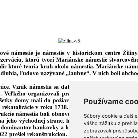
vé námestie je námestie v historickom centre Žili
erváciu, ktorú tvorí Mariánske námestie štvorcovéh
ulíc ktoré tvoria kruh okolo námestia. Mariánske nám
odlubia, ľudovo nazývané „laubne“. V nich boli obchod
ce. Vznik námestia sa datuje pred rok 1300.Pôvodne 
 Veľkého organizovali pravidelne jarmoky. Časté po
etky domy mali do požiaru v roku 1886 štítové stre
Používame coo
rekatolizácie v roku 1738. Socha je umiestnená na pod
kcie námestia boli obnovené aj dve historické studne
Súbory cookie a ďalšie
a jeho východnej strane, hoci vchod do budovy je z 
vášho zážitku z prehli
je dominantov bankovky a kláštor jezuitov. Kostol bo
zobrazovali prispôsobe
22 prešiel rekonštrukciou. Hlavný oltár je barokový