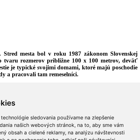
ny. Stred mesta bol v roku 1987 zákonom Slovenskej
o tvaru rozmerov približne 100 x 100 metrov, deväť
estie je typické svojimi domami, ktoré majú poschodie
y a pracovali tam remeselníci.
bolo na námestí 40 domov, dnes ich tu stojí 32. Od
žiare(napr. v r. 1848 a 1886) však menili charakter
chy. V strede námestia je socha Nepoškvrnenej Panny
kies
stavci s reliéfom svätého Floriána, patróna hasičov.
, v ktorých sa voda nachádza v hĺbke asi 12 metrov.
 technológie sledovania používame na zlepšenie
Radničnej ulice. Na západnej strane námestia vyniká
adania našich webových stránok, na to, aby sme vám
l dokončený v roku 1754. Dvojvežová baroková stavba
ný obsah a cielené reklamy, na analýzu návštevnosti
, autorom obrazu sv. Pavla je známy slovenský maliar