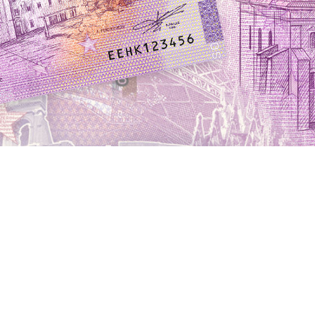
Á JASKYŇA