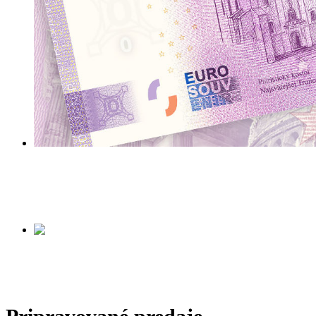
PRIEVIDZA
Začiatok predaja:
27.06.2026 od 9.00
Viac informácií tu ...
DOBŠINSKÁ ĽADOV
Začiatok predaja:
v príprave