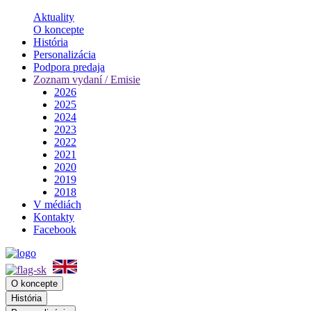
Aktuality
O koncepte
História
Personalizácia
Podpora predaja
Zoznam vydaní / Emisie
2026
2025
2024
2023
2022
2021
2020
2019
2018
V médiách
Kontakty
Facebook
O koncepte
História