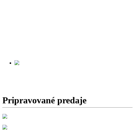
PROFESIONÁLNA
HORSKÁ
ZÁCHRANNÁ
SLUŽBA
Začiatok predaja:
v príprave
SPIŠSKÁ STARÁ VES
Začiatok predaja:
v príprave
Pripravované predaje