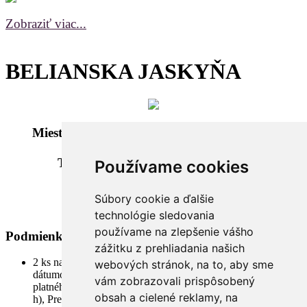
Zobraziť viac...
BELIANSKA JASKYŇA
Miesto predaja: Belianska jaskyňa - predaj
suvenírov
Termín začatia predaja: 15.9.2018
Používame cookies
Náklad: 5000 kusov
Cena: 2,50 €
Súbory cookie a ďalšie
Spôsob predaja: osobný predaj
technológie sledovania
používame na zlepšenie vášho
Podmienky predaja:
zážitku z prehliadania našich
2 ks na platiacu osobu po predložení vstupenky z jaskyne s
webových stránok, na to, aby sme
dátumom toho dňa. Vstupy sú organizované v zmysle
vám zobrazovali prispôsobený
platného vstupného poriadku (9.30 h, 11.00 h, 12.30 h, 14.00
obsah a cielené reklamy, na
h), Predaj lístkov začína približne 15 minút pred prvým