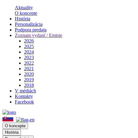
Aktuality
O koncepte
História
Personalizácia
Podpora predaja
Zoznam vydaní / Emisie
2026
2025
2024
2023
2022
2021
2020
2019
2018
V médiách
Kontakty
Facebook
O koncepte
História