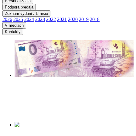
Personalizácia
Podpora predaja
Zoznam vydaní / Emisie
2026
2025
2024
2023
2022
2021
2020
2019
2018
V médiách
Kontakty
PANORÁMA ÚDOLIA
SMRTI
Začiatok predaja:
14.08.2026
Viac informácií tu ...