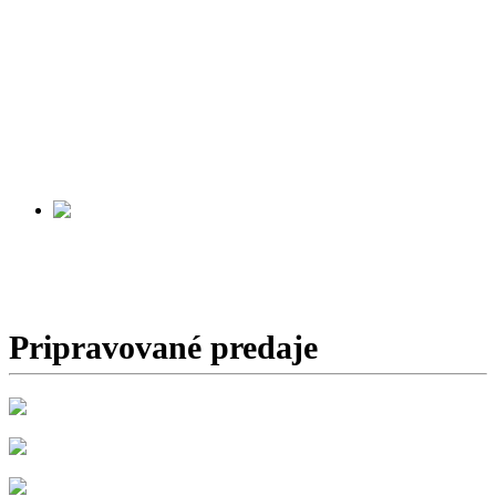
PROFESIONÁLNA
HORSKÁ
ZÁCHRANNÁ
SLUŽBA
Začiatok predaja:
v príprave
SPIŠSKÁ STARÁ VES
Začiatok predaja:
v príprave
Pripravované predaje