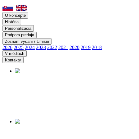
O koncepte
História
Personalizácia
Podpora predaja
Zoznam vydaní / Emisie
2026
2025
2024
2023
2022
2021
2020
2019
2018
V médiách
Kontakty
PANORÁMA ÚDOLIA
SMRTI
Začiatok predaja:
14.08.2026
Viac informácií tu ...
MUSEUM OF THE