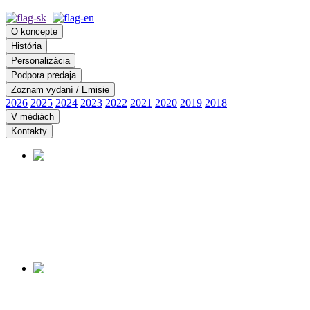
O koncepte
História
Personalizácia
Podpora predaja
Zoznam vydaní / Emisie
2026
2025
2024
2023
2022
2021
2020
2019
2018
V médiách
Kontakty
PANORÁMA ÚDOLIA
SMRTI
Začiatok predaja:
14.08.2026
Viac informácií tu ...
MUSEUM OF THE