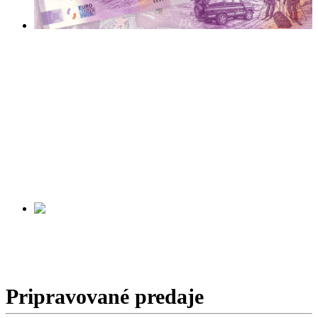
VYSOKÉ TATRY
PROFESIONÁLNA
HORSKÁ
ZÁCHRANNÁ
SLUŽBA
Začiatok predaja:
v príprave
SPIŠSKÁ STARÁ VES
Začiatok predaja:
v príprave
Pripravované predaje