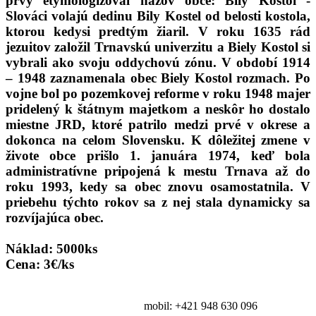
prvý etymologizoval názov obce: Bily Kostol -
Slováci volajú dedinu Bily Kostel od belosti kostola,
ktorou kedysi predtým žiaril. V roku 1635 rád
jezuitov založil Trnavskú univerzitu a Biely Kostol si
vybrali ako svoju oddychovú zónu. V období 1914
– 1948 zaznamenala obec Biely Kostol rozmach. Po
vojne bol po pozemkovej reforme v roku 1948 majer
pridelený k štátnym majetkom a neskôr ho dostalo
miestne JRD, ktoré patrilo medzi prvé v okrese a
dokonca na celom Slovensku. K dôležitej zmene v
živote obce prišlo 1. januára 1974, keď bola
administratívne pripojená k mestu Trnava až do
roku 1993, kedy sa obec znovu osamostatnila. V
priebehu týchto rokov sa z nej stala dynamicky sa
rozvíjajúca obec.
Náklad: 5000ks
Cena: 3€/ks
bankovka@eurosouvenir.sk
mobil: +421 948 630 096