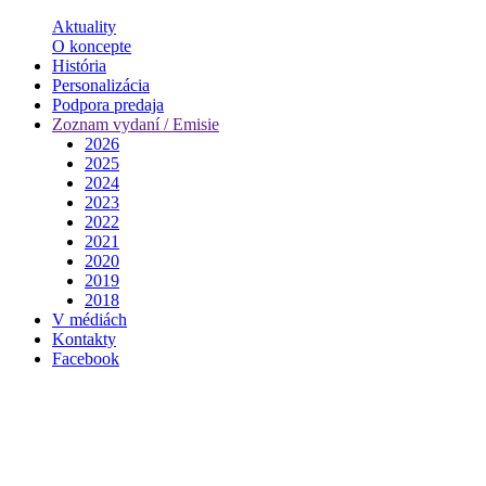
Aktuality
O koncepte
História
Personalizácia
Podpora predaja
Zoznam vydaní / Emisie
2026
2025
2024
2023
2022
2021
2020
2019
2018
V médiách
Kontakty
Facebook