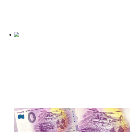
SLOVAK NATIONAL
UPRISING
Začiatok predaja:
28.8.2026
BUDMERICE
LAUREÁT
NÁRODNÉHO
OCENENIA DEDINA
ROKA 2025
Začiatok predaja:
v príprave