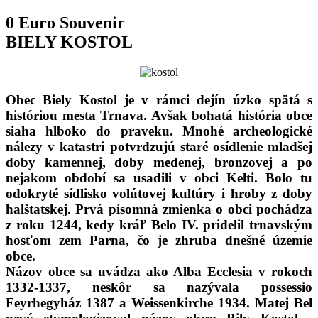
0 Euro Souvenir
BIELY KOSTOL
Obec Biely Kostol je v rámci dejín úzko spätá s
históriou mesta Trnava. Avšak bohatá história obce
siaha hlboko do praveku. Mnohé archeologické
nálezy v katastri potvrdzujú staré osídlenie mladšej
doby kamennej, doby medenej, bronzovej a po
nejakom období sa usadili v obci Kelti. Bolo tu
odokryté sídlisko volútovej kultúry i hroby z doby
halštatskej. Prvá písomná zmienka o obci pochádza
z roku 1244, kedy kráľ Belo IV. pridelil trnavským
hosťom zem Parna, čo je zhruba dnešné územie
obce.
Názov obce sa uvádza ako Alba Ecclesia v rokoch
1332-1337, neskôr sa nazývala possessio
Feyrhegyház 1387 a Weissenkirche 1934. Matej Bel