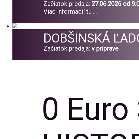
Začiatok predaja:
27.06.2026 od 9.
Viac informácií tu ...
DOBŠINSKÁ ĽAD
Začiatok predaja:
v príprave
0 Euro