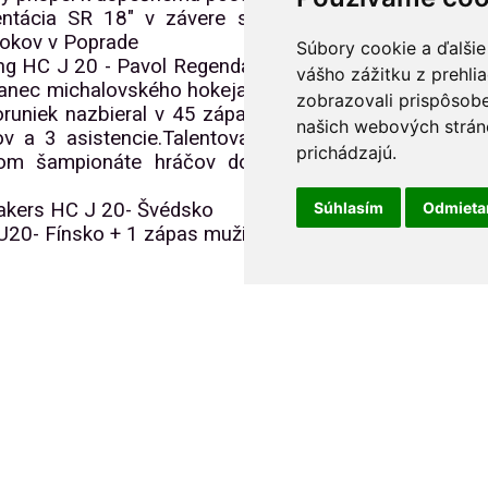
ntácia SR 18" v závere sezóny playoff dorastu a
rokov v Poprade
Súbory cookie a ďalšie
ng HC J 20 - Pavol Regenda okúsil hokej vo Švédsku,
vášho zážitku z prehli
ovanec michalovského hokeja má za sebou premiérovú
zobrazovali prispôsobe
oruniek nazbieral v 45 zápasoch najvyššej juniorskej
našich webových stráno
a 3 asistencie.Talentovaný útočník, ktorý si pred
prichádzajú.
m šampionáte hráčov do 18 rokov, sa vrátil zo
Súhlasím
Odmiet
akers HC J 20- Švédsko
U20- Fínsko + 1 zápas muži Kiekko Vantaa, Fínsko
ovce.
kde vybojovali slovenskí hokejisti bronzové medaily.
ensko a Zemplín historicky prvú olympijskú medailu,
šikmi Michaloviec, ktorý mu fandili, vybuchla veľká
mu všetci blahoželáme. Je účastníkom aj tohtoročných
pešným a platným členom tímu.Po skončení zápasu
ajlepšieho hráča a bol najlepší strelec slovenského