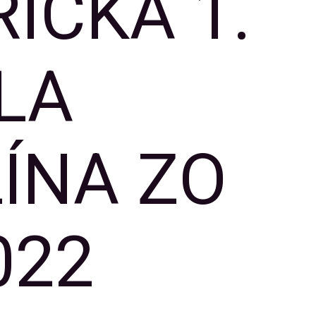
ICKÁ 1.
LA
ÍNA ZO
022