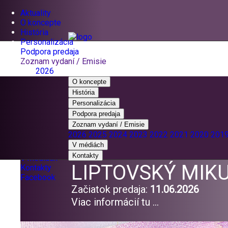
Aktuality
O koncepte
História
Personalizácia
Podpora predaja
Zoznam vydaní / Emisie
2026
2025
O koncepte
2024
História
2023
Personalizácia
2022
Podpora predaja
2021
Zoznam vydaní / Emisie
2020
2026
2025
2024
2023
2022
2021
2020
201
2019
V médiách
2018
Kontakty
V médiách
LIPTOVSKÝ MIK
Kontakty
Facebook
Začiatok predaja:
11.06.2026
Viac informácií tu ...