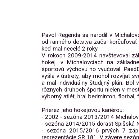
Pavol Regenda sa narodil v Michalovci
od ranného detstva začal korčuľovať a
keď mal necelé 2 roky.
V rokoch 2009-2014 navštevoval zák
hokej. v Michalovciach na základne
športovú výchovu ho vyučovali PaedD
vyšla v ústrety, aby mohol rozvíjať s
a mal individuálny študijný plán. Bo
rôznych druhoch športu nielen v meste
výborný atlét, hral bedminton, florbal, 
Prierez jeho hokejovou kariérou:
- 2002 - sezóna 2013/2014 Michalov
- sezóna 2014/2015 dorast Spišská N
- sezóna 2015/2016 prvých 7 zápas
reprezentácie SR 18" . V závere sezón