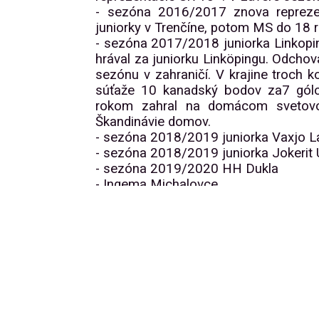
- sezóna 2016/2017 znova repreze
juniorky v Trenčíne, potom MS do 18 
- sezóna 2017/2018 juniorka Linkopi
hrával za juniorku Linköpingu. Odch
sezónu v zahraničí. V krajine troch k
súťaže 10 kanadský bodov za7 gólov 
rokom zahral na domácom svetovo
Škandinávie domov.
- sezóna 2018/2019 juniorka Vaxjo L
- sezóna 2018/2019 juniorka Jokerit 
- sezóna 2019/2020 HH Dukla
- Ingema Michalovce.
- sezóna 2020/21 HK Ingema Michal
- Rok 2022 - účasť na ZOH v Pekingu, 
Pavol Regenda na ZOH získal pre Slov
kde u Regendovcov ale aj medzi fanú
radosť, Paľo ešte dal aj gól, k čomu 
MS v hokeji, vo Fínsku, kde je ús
Fínsko- Slovensko bol vyhlásený za n
tímu.