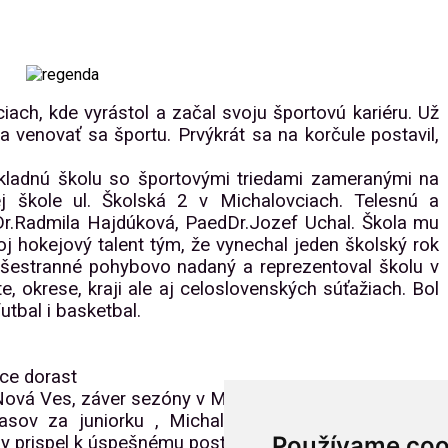
ach, kde vyrástol a začal svoju športovú kariéru. Už
 venovať sa športu. Prvýkrát sa na korčule postavil,
ladnú školu so športovými triedami zameranými na
j škole ul. Školská 2 v Michalovciach. Telesnú a
r.Radmila Hajdúková, PaedDr.Jozef Uchal. Škola mu
voj hokejový talent tým, že vynechal jeden školský rok
l všestranné pohybovo nadaný a reprezentoval školu v
, okrese, kraji ale aj celoslovenských súťažiach. Bol
futbal i basketbal.
ce dorast
ová Ves, záver sezóny v Michalovciach
ov za juniorku , Michalovce, účasť v " projekte
Používame coo
y prispel k úspešnému postupu do extraligy"